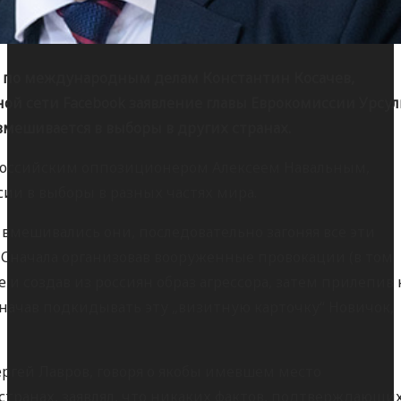
 по международным делам Константин Косачев,
ной сети Facebook заявление главы Еврокомиссии Урсу
вмешивается в выборы в других странах.
с российским оппозиционером Алексеем Навальным,
сии в выборы в разных частях мира.
и вмешивались они, последовательно загоняя все эти
 Сначала организовав вооруженные провокации (в том
 и создав из россиян образ агрессора, затем прилепив 
начав подкидывать эту „визитную карточку“ Новичок,
ргей Лавров, говоря о якобы имевшем место
странах, заявлял, что никаких фактов, подтверждающи