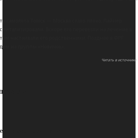
ту самолёта Томск — Москва стало плохо. Лайнер
спитализировали. Вскоре его перевезли на лечение в
этом настаивали его родственники. Позднее в ФРГ
ядом из группы «Новичок».
Читать в источнике 
 друзьям!
ем также прочитать!