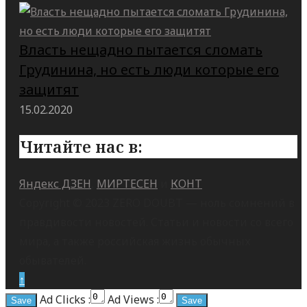
Власть нещадно пытается сломать
Грудинина, но есть люди которые его
защитят
15.02.2020
Читайте нас в:
Яндекс ДЗЕН
,
МИРТЕСЕН
и
КОНТ
Copyright © 2023 ZERO DOUBT — ноль сомнений в
правдивости новостей. Статьи и новости со всего
мира, а также российская жизнь обычных
обывателей.
↑
Ad Clicks :
Ad Views :