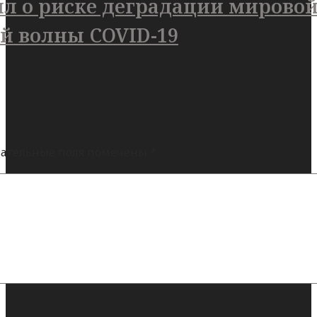
л о риске деградации мирово
ой волны COVID-19
ательные поля помечены
*