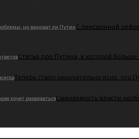
С пенсионной рефо
Статья про Путина, в которой больше
Теперь стало окончательно ясно, что Пу
Сменяемость власти необ