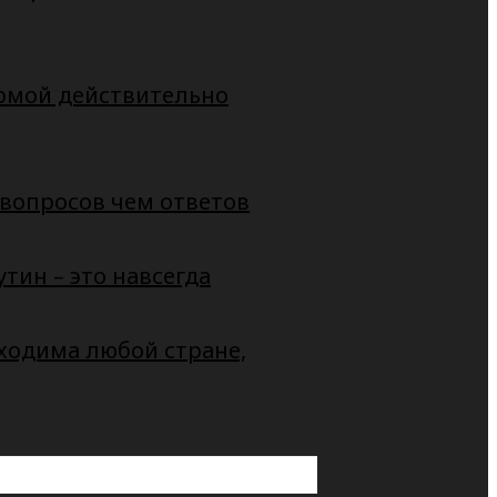
рмой действительно
 вопросов чем ответов
тин – это навсегда
ходима любой стране,