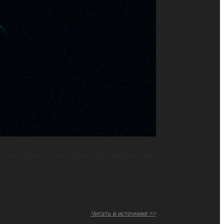
 как «Дім» и как «Дом». По сведениям
Читать в источнике >>