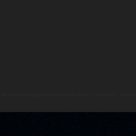
истский канал для ДН
м»
к Донбасса будет называться «Дом». Он начнет вещать