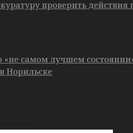
уратуру проверить действия п
о «не самом лучшем состоянии
 в Норильске
поля помечены
*