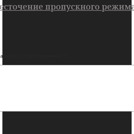
есточение пропускного режим
ательные поля помечены
*