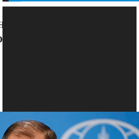
тировал отъезд в
ождающих Навального