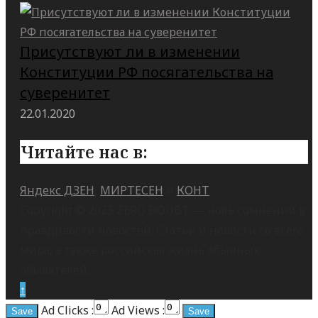
Присутствуют ли в изменении
Конституции РФ посягательства на
суверенитет
22.01.2020
Читайте нас в:
Яндекс ДЗЕН
,
МИРТЕСЕН
и
КОНТ
Copyright © 2023 ZERO DOUBT — ноль сомнений в
правдивости новостей. Статьи и новости со всего
мира, а также российская жизнь обычных
обывателей.
↑
Ad Clicks :
Ad Views :