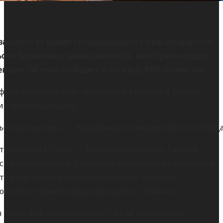
Навального во время произошедшего с ним инцидента,
ся в Германию», заявил министр иностранных дел
енции. Об этом сообщает в пятницу РИА «Новости».
 фоне «голословных» обвинений Берлина и других
зи с произошедшим.
рьёзные мысли», — подчеркнул глава российского МИДа
ту самолёта Томск — Москва стало плохо. Лайнер
спитализировали. Вскоре его перевезли на лечение в
этом настаивали его родственники. Позднее
кобы был отравлен ядом из группы «Новичок».
 Гайру был заявлен протест из-за голословных