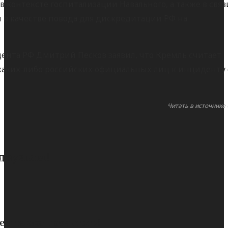
 контексте госпитализации Навального, а также в связ
 в качестве повода для дискредитации РФ на
ента РФ Дмитрий Песков заявил, что Кремль считает
аких-либо российских официальных лиц к инциденту 
Читать в источнике 
 друзьям!
ем также прочитать!