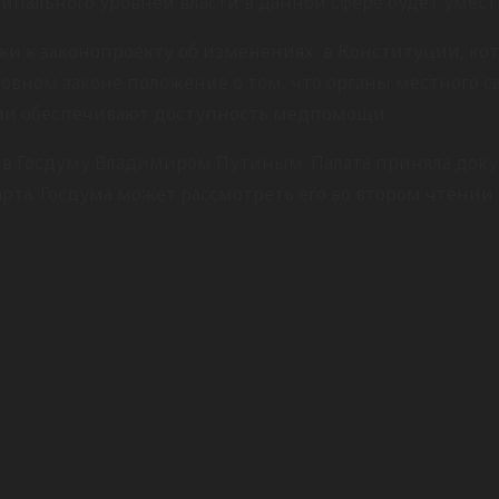
ципального уровней власти в данной сфере будет умес
и к законопроекту об изменениях в Конституции, кот
овном законе положение о том, что органы местного 
и обеспечивают доступность медпомощи.
 в Госдуму Владимиром Путиным. Палата приняла докум
рта. Госдума может рассмотреть его во втором чтении 
!
 прочитать!