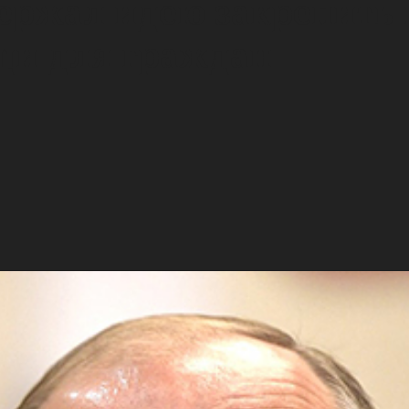
ержал идею закрепить 
щи для граждан