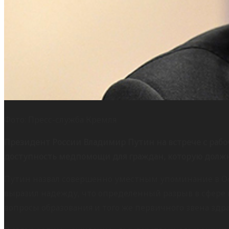
Фото: Пресс-служба Кремля
Президент России Владимир Путин на встрече с раб
доступность медпомощи для граждан, которую должн
Путин назвал совершенно уместным упоминание в Осн
выразил надежду, что определённый разрыв в сфере
вопросы образования и того же первичного звена здра