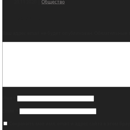
20.11.2020
|
Общество
Отправить
Ваш адрес email не будет опубликован.
Обязательные 
Имя
*
Email
*
Сохранить моё имя, email и адрес сайта в этом б