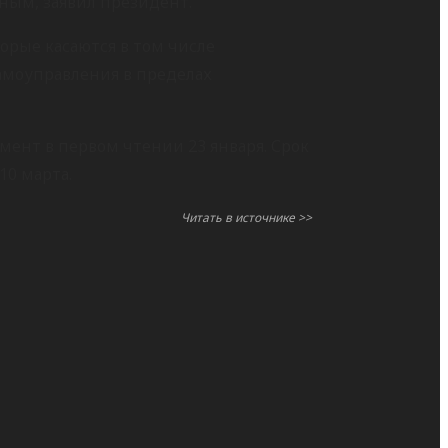
тным, заявил президент.
орые касаются в том числе
самоуправления в пределах
ент в первом чтении 23 января. Срок
10 марта.
Читать в источнике >>