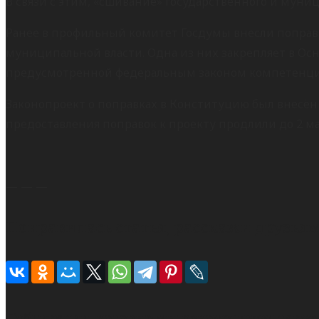
В связи с этим, «сшивание» государственного и муни
Ранее в профильный комитет Госдумы внесли поправк
муниципальной власти. Одна из них закрепляет в Осн
предусмотренной федеральным законом компетенци
Законопроект о поправках в Конституцию был внесён
предоставления поправок к проекту продлили до 2 ма
— — —
Понравилась статья, расскажи друзьям
Публикации, которые мы рекомендуем также