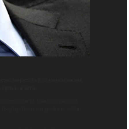
идею закрепить в Основном законе
органы власти.
звена власти. Глава государства
 государственным уровнем, когда