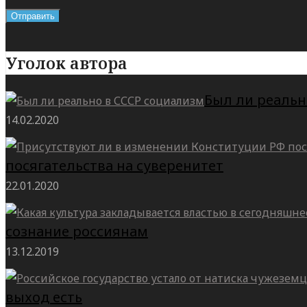
Уголок автора
Был ли реальн
14.02.2020
посягательства на суверенитет
22.01.2020
сознание россиянам
13.12.2019
выход есть