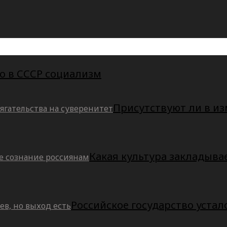
о в СССР социализм
Присутствуют ли в и
Какая культура закладыва
Российское государство устал