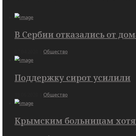
В Сербии отказались от до
07.04.2020
|
Общество
Поддержку сирот усилили
19.06.2020
|
Общество
Крымским больницам хотят 