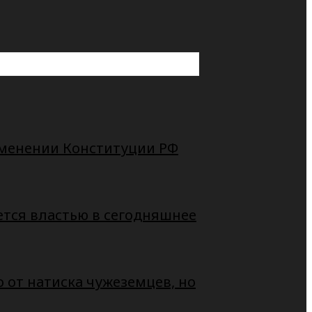
зменении Конституции РФ
ется властью в сегодняшнее
о от натиска чужеземцев, но