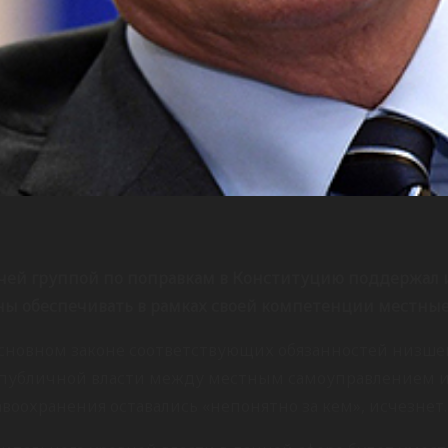
очей группой по поправкам в Конституцию поддержал 
ы обеспечивать в рамках своей компетенции местные 
овном законе соответствующих обязанностей низшего 
 публичной власти между местным самоуправлением и
воохранения оставались «непонятно за кем», исчезнет.