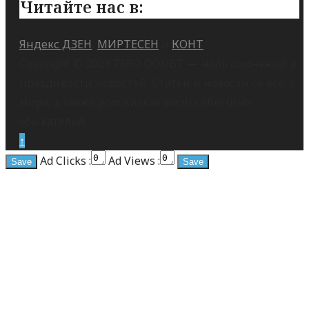
Читайте нас в:
Яндекс ДЗЕН
,
МИРТЕСЕН
и
КОНТ
Copyright © 2023 ZERO DOUBT — ноль сомнений в
правдивости новостей. Статьи и новости со всего
мира, а также российская жизнь обычных
обывателей.
↑
Ad Clicks :
Ad Views :