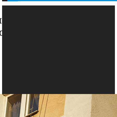
ногоквартирных домов
очия