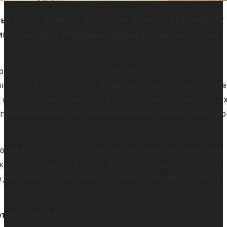
ых домов упростят заключение договоров по ремонту
й закон Совет Федерации планирует рассмотреть на
уппой депутатов Госдумы. В третьем чтении закон
олномочия председателя совета многоквартирного дома
луг по содержанию имущества и выполнению ремонтны
ях председатель будет действовать без доверенности, по
очия председатель совета осуществляет на основании
ками помещений в доме. Авторы документа считают,
 для заключения договора управления и договоров по
т в силу в июле.