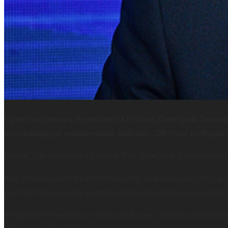
Пресс-секретарь Президента России Дмитрий Песков
коронавирусе «навязчивой фобией». Об этом сообщает
Ранее The Associated Press и The New York Times оп
Как утверждается в публикациях, два бывших сотруд
распространением недостоверной информации о COVI
В Кремле отметили, что российские СМИ активно осв