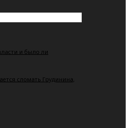
власти и было ли
ается сломать Грудинина,