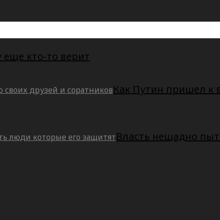
 еще кто-то верит
Как Путин пришел к 
Власть нещадно пыт