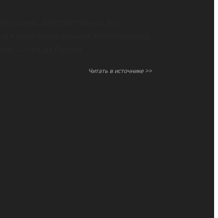
ие страны. Действительно, все
 в ходе прохождения этого периода.
ия», — сказал Песков.
Читать в источнике >>