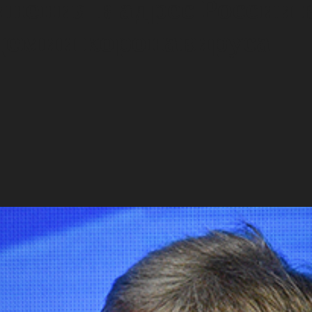
инения в адрес России 
демии коронавируса