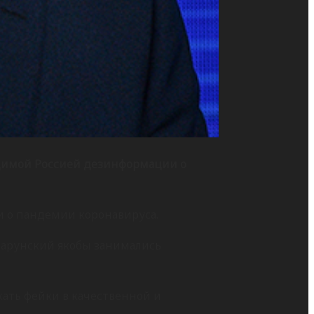
одимой Россией дезинформации о
ии о пандемии коронавируса.
тарунский якобы занимались
ать фейки в качественной и