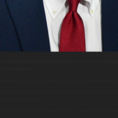
 назвал публикации американских СМИ о якобы пров
 РИА «Новости».
убликовали статьи, где обвинили Россию в дезинформац
ника российской разведки Денис Тюрин и Александр С
D-19 в Интернете.
ещают ситуацию с коронавирусом, однако не нужно иск