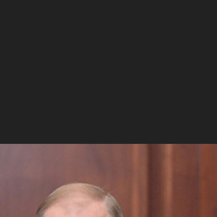
ли контроль над воор
ом