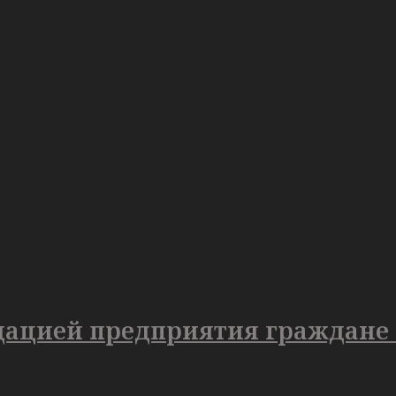
!
 прочитать!
идацией предприятия граждане