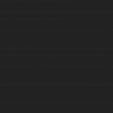
ународного мира и безопасности».
усторонних консультаций по этим вопросам, включая 
ний», — рассказали в Кремле.
сийской инициативы о проведении саммита стран — по
ти.
нской ядерной программы. Президенты акцентировали
и глобального режима ядерного нераспространения.
влениями в связи с 45-летием орбитального полёта в
ровнях.Разговор носил конструктивный и содержательн
 телефонной беседы обсудили, в частности, положение