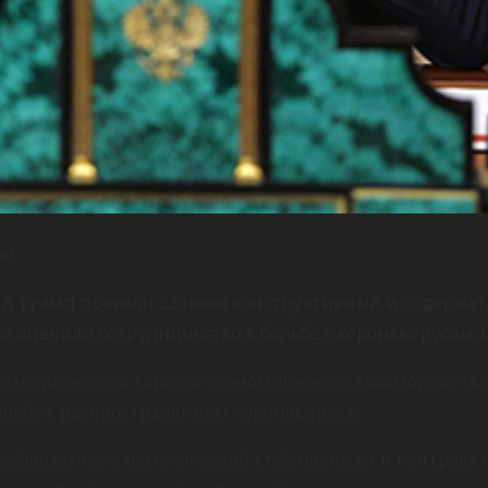
ом
д Трамп провели 23 июля конструктивный и содержат
о оценили сотрудничество в борьбе с коронавирусом. О
мериканского торгово-экономического взаимодействия
рьбе с распространением коронавируса.
роблематику стратегической стабильности и контроля 