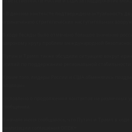
ответственности России и США за поддержание межд
« В данном контексте подтверждена актуальность дв
ограничению стратегических наступательных вооруже
В ходе беседы было отмечено большое значение рос
широкому кругу проблем международной безопаснос
Путин и Трамп также обсудили ситуацию вокруг ира
усилий по поддержанию региональной стабильности 
Кроме того, лидеры России и США обменялись поздра
Аполлон».
«Условлено о продолжении контактов на различных у
сообщении.
В начале июня сообщалось, что Путин и Трамп в ходе
реализации соглашения ОПЕК+.