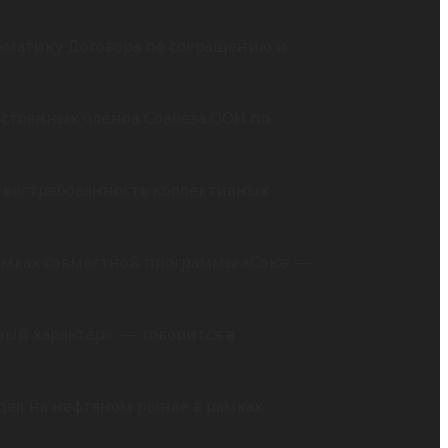
тематику Договора по сокращению и
стоянных членов Совбеза ООН по
 востребованность коллективных
 рамках совместной программы «Союз —
ый характер», — говорится в
 дел на нефтяном рынке в рамках